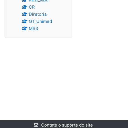
CR
Diretoria
GT_Unimed
MS3
Contate o suporte do site