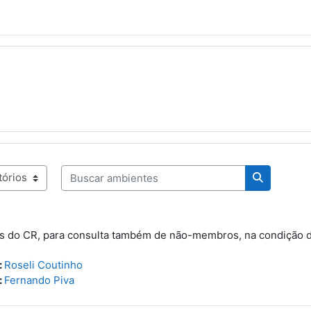
Buscar ambientes
tes
Buscar am
es do CR, para consulta também de não-membros, na condição de
:
Roseli Coutinho
:
Fernando Piva