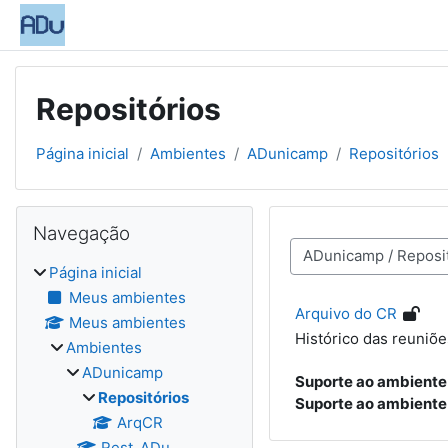
Ir para o conteúdo principal
Repositórios
Página inicial
Ambientes
ADunicamp
Repositórios
Blocos
Pular Navegação
Navegação
Categorias de Ambien
Página inicial
Meus ambientes
Arquivo do CR
Meus ambientes
Histórico das reuniõ
Ambientes
ADunicamp
Suporte ao ambiente
Repositórios
Suporte ao ambiente
ArqCR
Rest_ADu